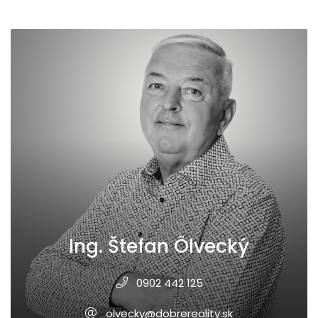
Ing. Štefan Ölvecký
0902 442 125
olvecky@dobrereality.sk