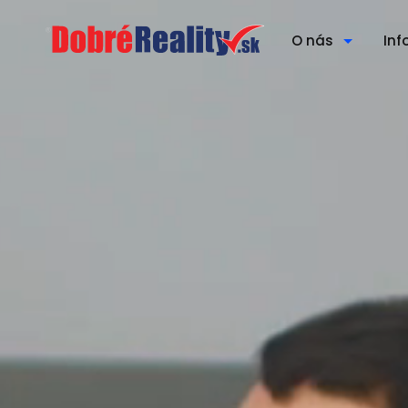
O nás
Inf