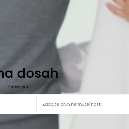
 na dosah
Podnájom