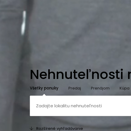
Nehnuteľnosti
Všetky ponuky
Predaj
Prenájom
Kúpa
Rozšírené vyhľadávanie