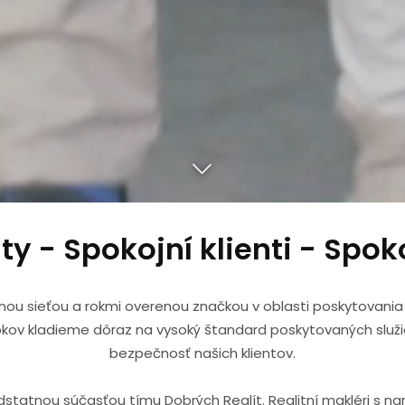
ty - Spokojní klienti - Spok
itnou sieťou a rokmi overenou značkou v oblasti poskytovania 
rokov kladieme dôraz na vysoký štandard poskytovaných služi
bezpečnosť našich klientov.
odstatnou súčasťou tímu Dobrých Realít. Realitní makléri s na