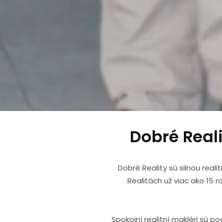
Dobré Reali
Dobré Reality sú silnou real
Realitách už viac ako 15 
Spokojní realitní makléri sú p