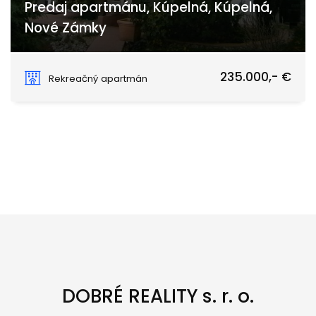
Predaj apartmánu, Kúpelná, Kúpelná,
Nové Zámky
Kúpelná, Podhájska
235.000,- €
Rekreačný apartmán
DOBRÉ REALITY s. r. o.