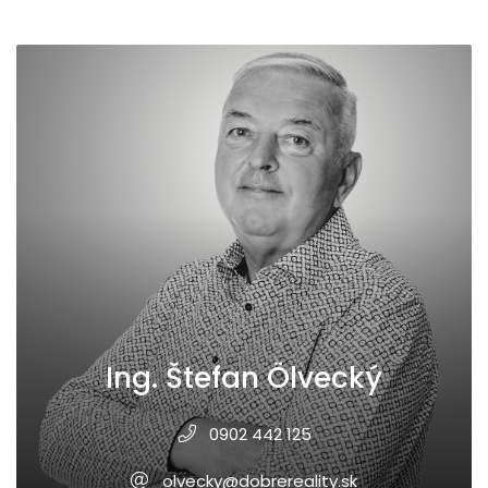
Ing. Štefan Ölvecký
0902 442 125
olvecky@dobrereality.sk