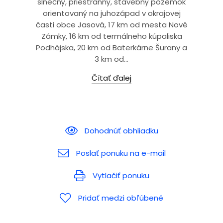
slnečný, priestranný, stavebný pozemok
orientovaný na juhozápad v okrajovej
časti obce Jasová, 17 km od mesta Nové
Zámky, 16 km od termálneho kúpaliska
Podhájska, 20 km od Baterkárne Šurany a
3 km od...
Čítať ďalej
Dohodnúť obhliadku
Poslať ponuku na e-mail
Vytlačiť ponuku
Pridať medzi obľúbené