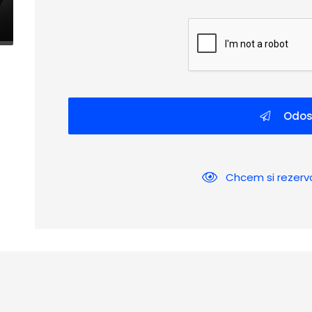
Odos
Chcem si rezerv