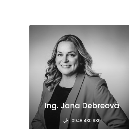
Ing. Jana Debreová
0948 430 939