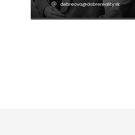
debreova@dobrereality.sk