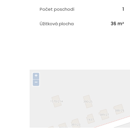
Počet poschodí
1
Úžitková plocha
36 m²
+
−