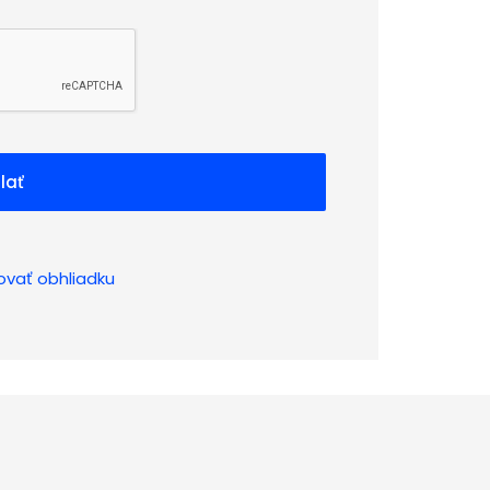
lať
ovať obhliadku