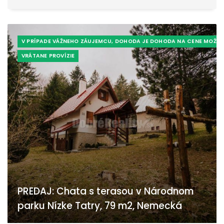
V PRÍPADE VÁŽNEHO ZÁUJEMCU, DOHODA JE DOHODA NA CENE MOŽNÁ
VRÁTANE PROVÍZIE
PREDAJ: Chata s terasou v Národnom
parku Nízke Tatry, 79 m2, Nemecká