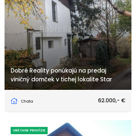
Dobré Reality ponúkajú na predaj
viničný domček v tichej lokalite Star
Predné Staré Levice, Levice
62.000,- €
Chata
VRÁTANE PROVÍZIE