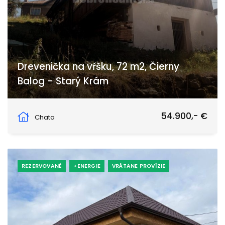
Drevenička na vŕšku, 72 m2, Čierny
Balog - Starý Krám
Mlynská 1329, Čierny Balog
54.900,- €
Chata
REZERVOVANÉ
+ENERGIE
VRÁTANE PROVÍZIE