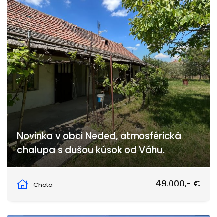
Novinka v obci Neded, atmosférická
chalupa s dušou kúsok od Váhu.
Neded
49.000,- €
Chata