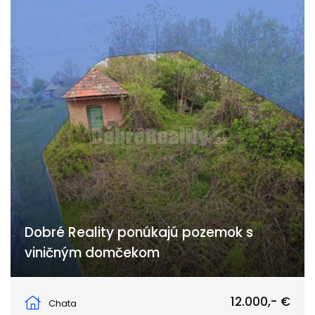
Dobré Reality ponúkajú pozemok s
viničným domčekom
Predné Staré Levice, Levice
12.000,- €
Chata