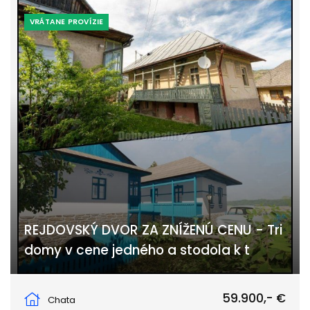
VRÁTANE PROVÍZIE
REJDOVSKÝ DVOR ZA ZNÍŽENÚ CENU - Tri
domy v cene jedného a stodola k t
Rejdová
59.900,- €
Chata