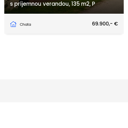
s príjemnou verandou, 135 m2, P
Nálepkova, Polomka
69.900,- €
Chata
DOBRÉ REALITY s. r. o.