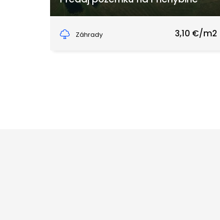
Šaling, Čierny Balog
3,10 €/m2
Záhrady