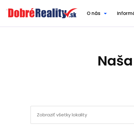
O nás
Inform
Naša