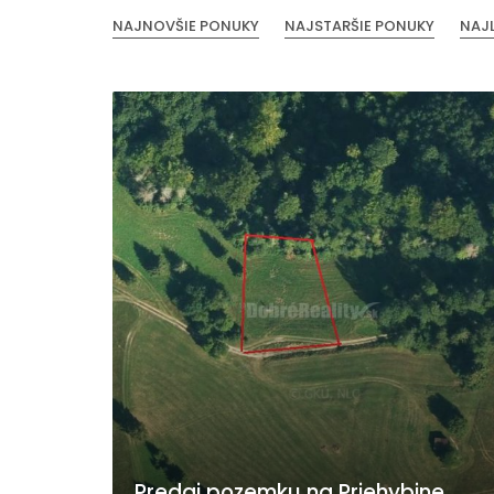
NAJNOVŠIE PONUKY
NAJSTARŠIE PONUKY
NAJ
Predaj pozemku na Priehybine