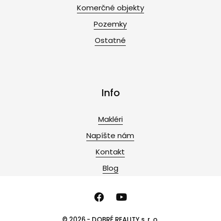
Komerčné objekty
Pozemky
Ostatné
Info
Makléri
Napíšte nám
Kontakt
Blog
© 2026 - DOBRÉ REALITY s. r. o.