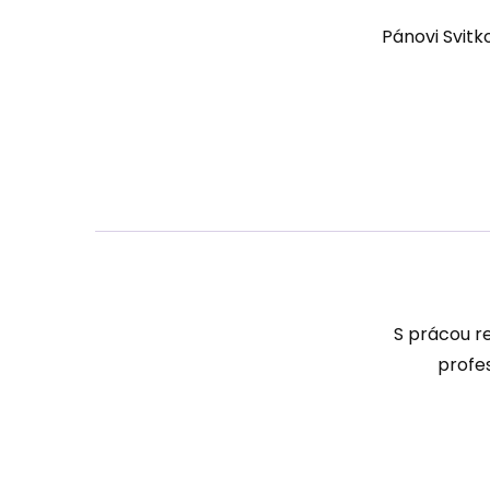
Pánovi Svitk
S prácou r
profe