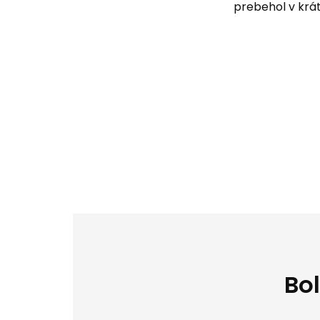
prebehol v krá
Bol