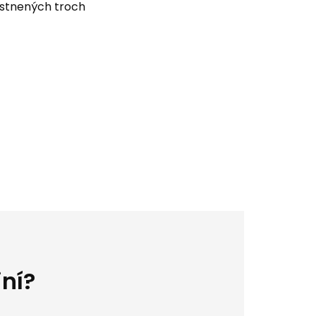
astnených troch
jní?