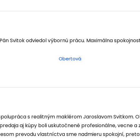
Pán Svitok odviedol výbornú prácu. Maximálna spokojnos
Obertová
spolupráca s realitným maklérom Jaroslavom Svitkom. 
edaja aj kúpy boli uskutočnené profesionálne, vecne a 
esom prevodu vlastníctva sme nadmieru spokojní, preto