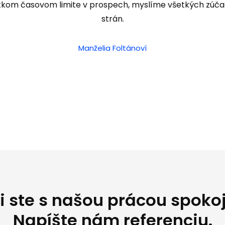
tkom časovom limite v prospech, myslíme všetkých zúč
strán.
Manželia Foltánoví
i ste s našou prácou spoko
Napíšte nám referenciu.