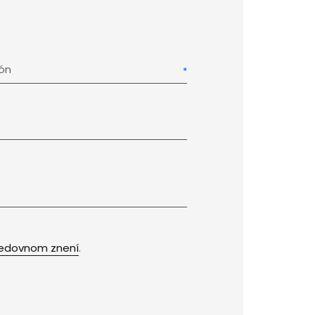
fón
edovnom znení
.