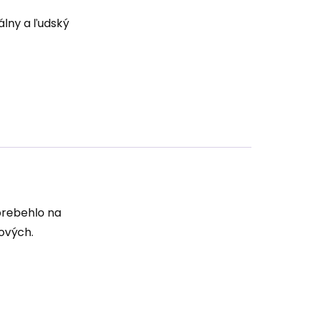
álny a ľudský
prebehlo na
ových.