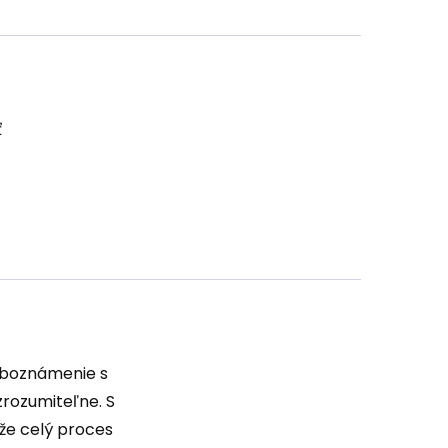
ť
Oboznámenie s
zrozumiteľne. S
že celý proces