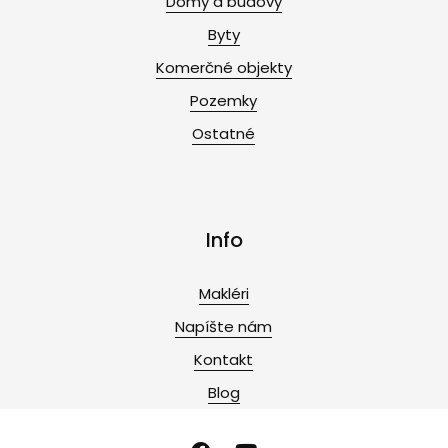
Domy a budovy
Byty
Komerčné objekty
Pozemky
Ostatné
Info
Makléri
Napíšte nám
Kontakt
Blog