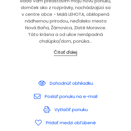
Rada Vám predstavím moju novú ponuku,
domček ako z rozprávky, nachádzajúci sa
v centre obce - Malá LEHOTA, obklopená
nádhernou prírodou, neďaleko mesta
Nová Baňa, Žárnovica, Zlaté Moravce.
Táto krásna a od ulice nenápadná
chalúpka/dom, ponúka...
Čítať ďalej
Dohodnúť obhliadku
Poslať ponuku na e-mail
Vytlačiť ponuku
Pridať medzi obľúbené