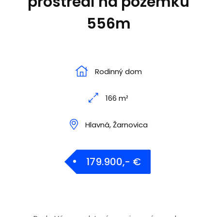
prostredí na pozemku
556m
Rodinný dom
166 m²
Hlavná, Žarnovica
179.900,- €