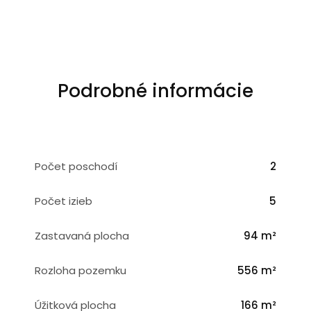
Podrobné informácie
Počet poschodí
2
Počet izieb
5
Zastavaná plocha
94 m²
Rozloha pozemku
556 m²
Úžitková plocha
166 m²