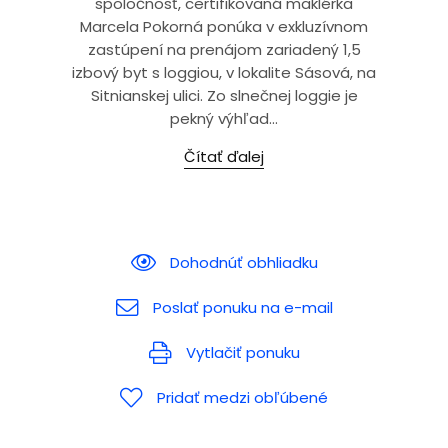
spoločnosť, certifikovaná maklérka
Marcela Pokorná ponúka v exkluzívnom
zastúpení na prenájom zariadený 1,5
izbový byt s loggiou, v lokalite Sásová, na
Sitnianskej ulici. Zo slnečnej loggie je
pekný výhľad...
Čítať ďalej
Dohodnúť obhliadku
Poslať ponuku na e-mail
Vytlačiť ponuku
Pridať medzi obľúbené