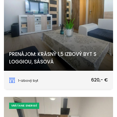
PRENÁJOM: KRÁSNÝ 1,5 IZBOVÝ BYT S
LOGGIOU, SÁSOVÁ
Sitnianska, Banská Bystrica
620,- €
1-izbový byt
VRÁTANE ENERGIÍ