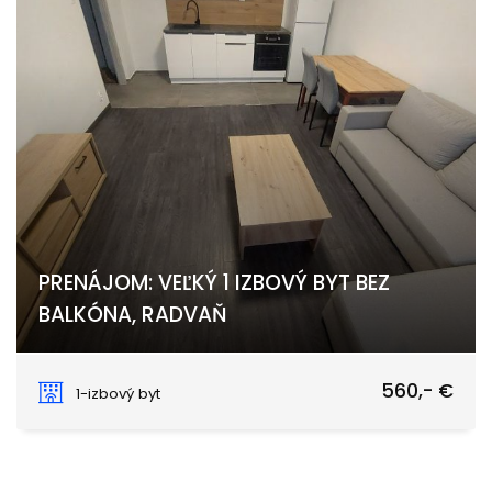
PRENÁJOM: VEĽKÝ 1 IZBOVÝ BYT BEZ
BALKÓNA, RADVAŇ
Podháj, Banská Bystrica
560,- €
1-izbový byt