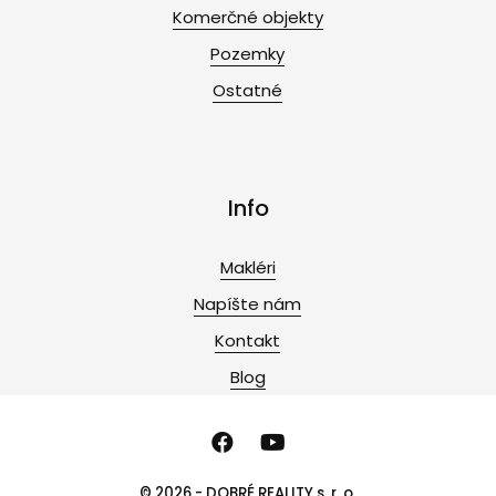
Komerčné objekty
Pozemky
Ostatné
Info
Makléri
Napíšte nám
Kontakt
Blog
© 2026 - DOBRÉ REALITY s. r. o.