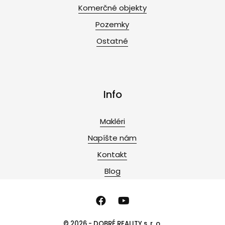
Komerčné objekty
Pozemky
Ostatné
Info
Makléri
Napíšte nám
Kontakt
Blog
© 2026 - DOBRÉ REALITY s. r. o.