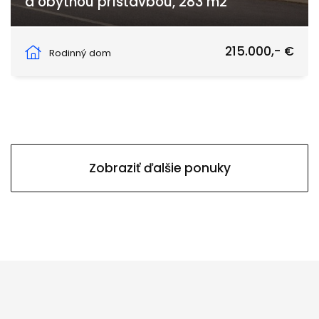
a obytnou prístavbou, 283 m2
Švermova, Čierny Balog
215.000,- €
Rodinný dom
Zobraziť ďalšie ponuky