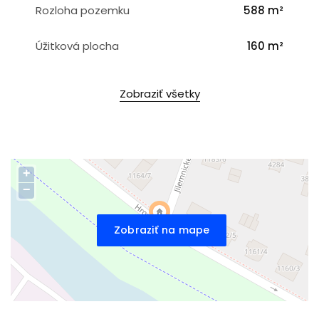
Rozloha pozemku
588 m²
Úžitková plocha
160 m²
Zobraziť všetky
+
−
Zobraziť na mape