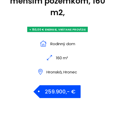
menším pozemkom, 160
m2,
+ 150,00 € ENERGIE, VRÁTANE PROVÍZIE
Rodinný dom
160 m²
Hronská, Hronec
259.900,- €