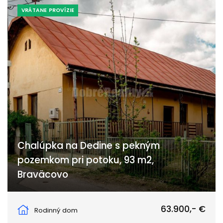
VRÁTANE PROVÍZIE
Chalúpka na Dedine s pekným
pozemkom pri potoku, 93 m2,
Braväcovo
41, Braväcovo
63.900,- €
Rodinný dom