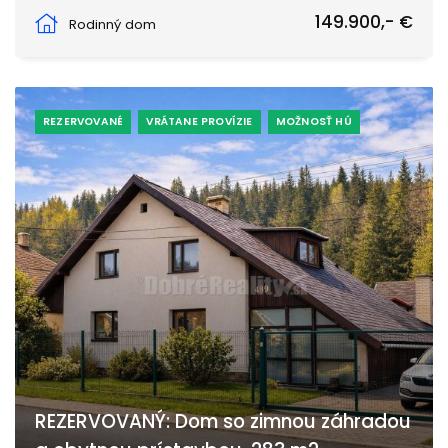
Brotovo, Čierny Balog
149.900,- €
Rodinný dom
REZERVOVANÉ
VRÁTANE PROVÍZIE
MOŽNOSŤ HÚ
REZERVOVANÝ: Dom so zimnou záhradou