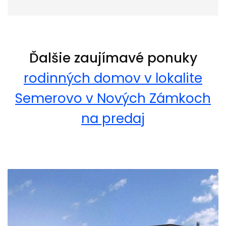
Ďalšie zaujímavé ponuky
rodinných domov v lokalite
Semerovo v Nových Zámkoch
na predaj