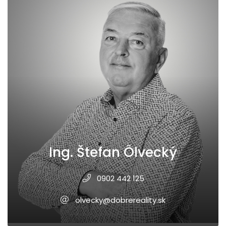
Ing. Štefan Ölvecký
0902 442 125
olvecky@dobrereality.sk