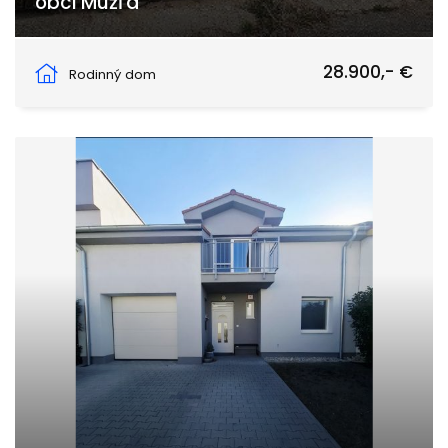
obci Mužľa
Mužla
28.900,- €
Rodinný dom