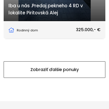
Iba u nás .Predaj pekneho 4 RD v
lokalite Piritovská Alej
Piritovska Alej, Nové Zámky
325.000,- €
Rodinný dom
Zobraziť ďalšie ponuky