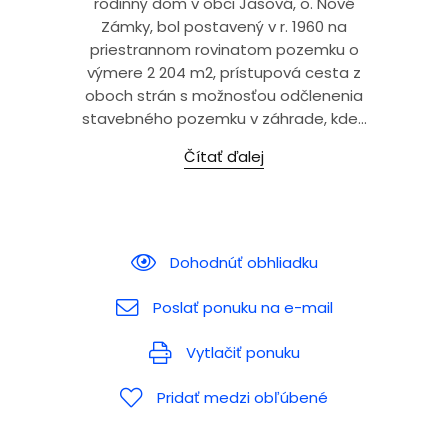
rodinný dom v obci Jasová, o. Nové
Zámky, bol postavený v r. 1960 na
priestrannom rovinatom pozemku o
výmere 2 204 m2, prístupová cesta z
oboch strán s možnosťou odčlenenia
stavebného pozemku v záhrade, kde...
Čítať ďalej
Dohodnúť obhliadku
Poslať ponuku na e-mail
Vytlačiť ponuku
Pridať medzi obľúbené