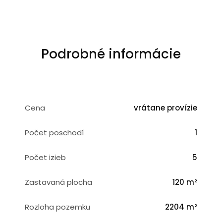
Podrobné informácie
Cena
vrátane provízie
Počet poschodí
1
Počet izieb
5
Zastavaná plocha
120 m²
Rozloha pozemku
2204 m²