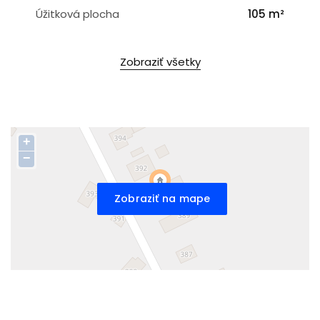
Úžitková plocha
105 m²
Zobraziť všetky
+
−
Zobraziť na mape