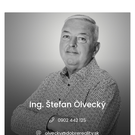
Ing. Štefan Ölvecký
0902 442 125
olvecky@dobrereality.sk