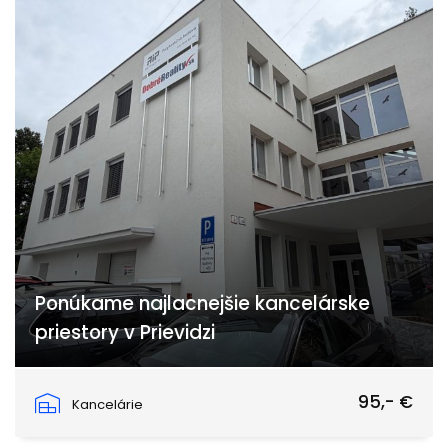
Ponúkame najlacnejšie kancelárske
priestory v Prievidzi
Dlhá ulica, Prievidza
95,- €
Kancelárie