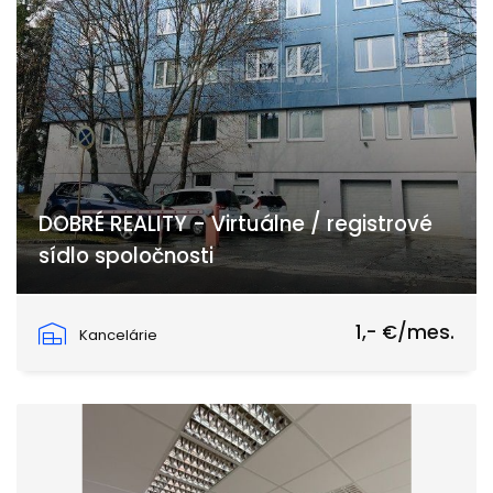
DOBRÉ REALITY - Virtuálne / registrové
sídlo spoločnosti
Záhradnícka, Prievidza
1,- €/mes.
Kancelárie