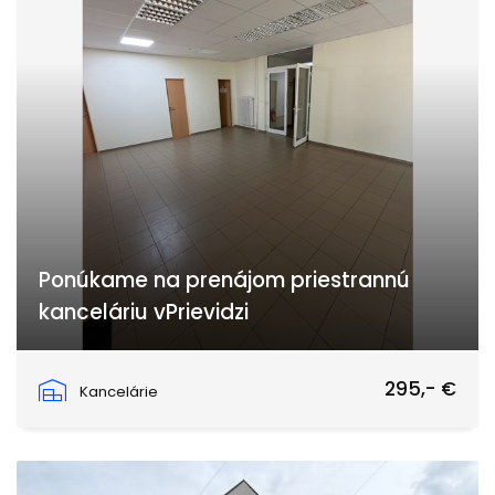
Ponúkame na prenájom priestrannú
kanceláriu vPrievidzi
Dlhá ulica, Prievidza
295,- €
Kancelárie