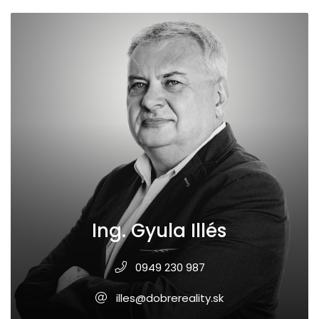
Ing. Gyula Illés
0949 230 987
illes@dobrereality.sk