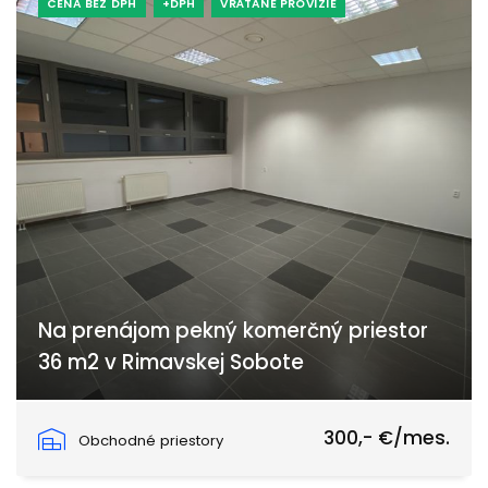
CENA BEZ DPH
+DPH
VRÁTANE PROVÍZIE
Na prenájom pekný komerčný priestor
36 m2 v Rimavskej Sobote
Družstevná, Rimavská Sobota
300,- €/mes.
Obchodné priestory