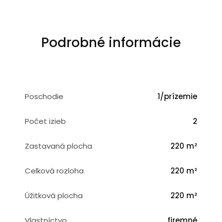
Podrobné informácie
Poschodie
1/prízemie
Počet izieb
2
Zastavaná plocha
220 m²
Celková rozloha
220 m²
Úžitková plocha
220 m²
Vlastníctvo
firemné