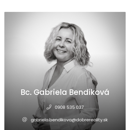
Bc. Gabriela Bendíková
0908 535 037
gabriela.bendikova@dobrereality.sk