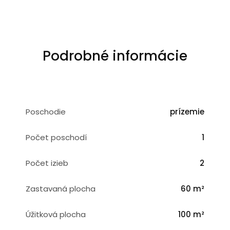
Podrobné informácie
Poschodie
prízemie
Počet poschodí
1
Počet izieb
2
Zastavaná plocha
60 m²
Úžitková plocha
100 m²