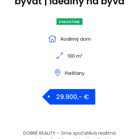
bývať | Ideálny na býva
EXKLUZÍVNE
Rodinný dom
100 m²
Piešťany
29.900,- €
DOBRÉ REALITY – Sme spoľahlivá realitná