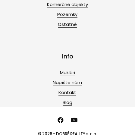
Komerčné objekty
Pozemky
Ostatné
Info
Makléri
Napíšte nám
Kontakt
Blog
© 2026 - DOBRÉ REALITY s. r. o.