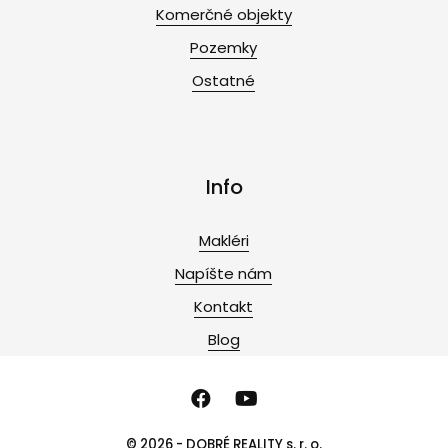
Komerčné objekty
Pozemky
Ostatné
Info
Makléri
Napíšte nám
Kontakt
Blog
© 2026 - DOBRÉ REALITY s. r. o.