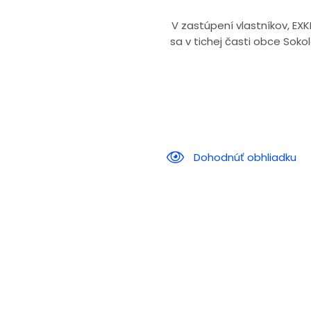
V zastúpení vlastníkov, E
sa v tichej časti obce Soko
Dohodnúť obhliadku