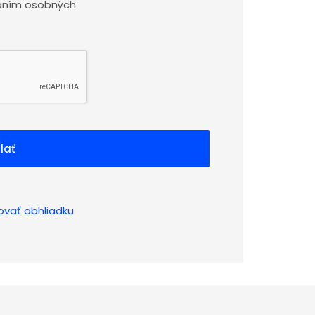
aním osobných
lať
ovať obhliadku