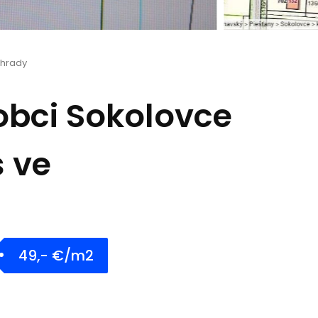
hrady
obci Sokolovce
s ve
49,- €/m2