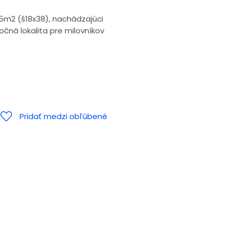
5m2 (š18x38), nachádzajúci
očná lokalita pre milovníkov
Pridať medzi obľúbené