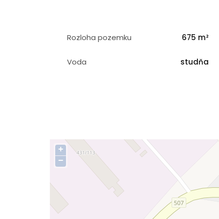
Rozloha pozemku
675 m²
Voda
studňa
+
−