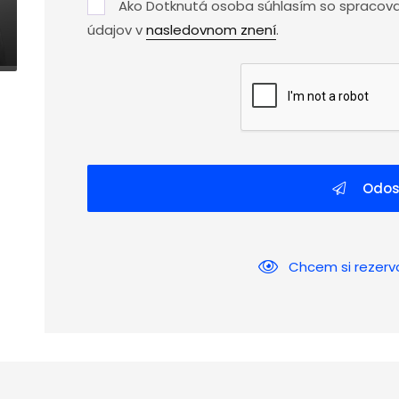
Ako Dotknutá osoba súhlasím so spracov
údajov v
nasledovnom znení
.
Odos
Chcem si rezerv