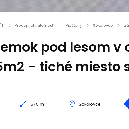
Predaj nehnuteľností
Piešťany
Sokolovce
Zá
emok pod lesom v 
m2 – tiché miesto 
675 m²
Sokolovce