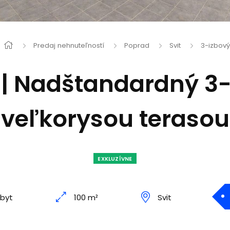
Predaj nehnuteľností
Poprad
Svit
3-izbový
| Nadštandardný 3-
veľkorysou terasou
EXKLUZÍVNE
 byt
100 m²
Svit