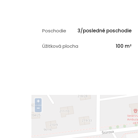
Poschodie
3/posledné poschodie
Úžitková plocha
100 m²
+
−