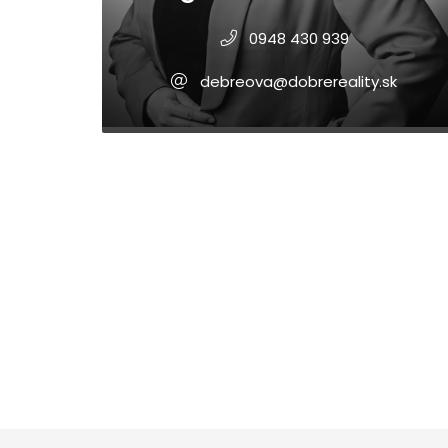
0948 430 939
debreova@dobrereality.sk