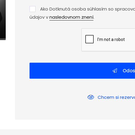
Ako Dotknutá osoba súhlasím so spracov
údajov v
nasledovnom znení
.
Odos
Chcem si rezerv