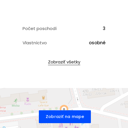
Počet poschodí
3
Vlastníctvo
osobné
Zobraziť všetky
Zobraziť na mape