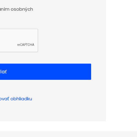
aním osobných
lať
ovať obhliadku