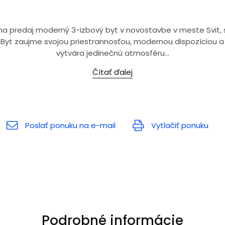
 na predaj moderný 3-izbový byt v novostavbe v meste Svit,
yt zaujme svojou priestrannosťou, modernou dispozíciou a
vytvára jedinečnú atmosféru...
Čítať ďalej
Poslať ponuku na e-mail
Vytlačiť ponuku
Podrobné informácie