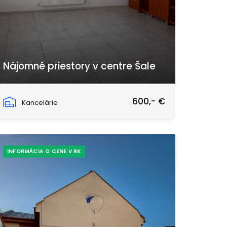
Nájomné priestory v centre Šale
Hlavná, Šaľa
600,- €
Kancelárie
INFORMÁCIA O CENE V RK