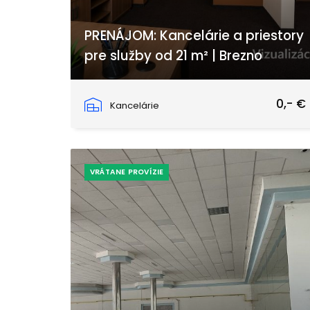
PRENÁJOM: Kancelárie a priestory
pre služby od 21 m² | Brezno
Nábrežie Dukelských hrdinov, Brezno
0,- €
Kancelárie
VRÁTANE PROVÍZIE