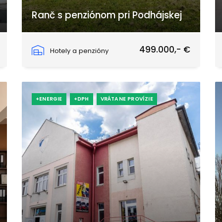
Ranč s penziónom pri Podhájskej
Čechy
499.000,- €
Hotely a penzióny
+ENERGIE
+DPH
VRÁTANE PROVÍZIE