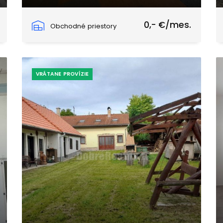
Cintorínska, Rimavská Sobota
0,- €/mes.
Obchodné priestory
VRÁTANE PROVÍZIE