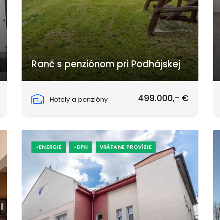
Ranč s penziónom pri Podhájskej
Čechy
499.000,- €
Hotely a penzióny
+ENERGIE
+DPH
VRÁTANE PROVÍZIE