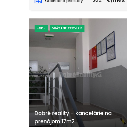
300,- €/mes.
Obchodné priestory
+DPH
VRÁTANE PROVÍZIE
Dobré reality - kancelárie na
prenájom 17m2