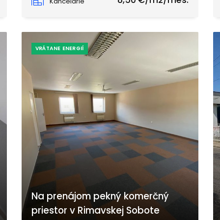
8,50 €/m2/mes.
Kancelárie
VRÁTANE ENERGIÍ
Na prenájom pekný komerčný
priestor v Rimavskej Sobote