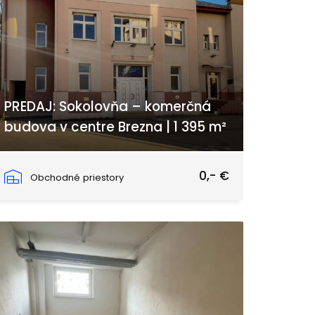
PREDAJ: Sokolovňa – komerčná
budova v centre Brezna | 1 395 m²
Nábrežie Dukelských hrdinov, Brezno
0,- €
Obchodné priestory