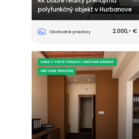
RK Dobré reality prenajíma
polyfunkčný objekt v Hurbanove
ulica 1.mája, Hurbanovo
2.000,- €
Obchodné priestory
CENA V TEXTE PONUKY, VRÁTANE ENERGIÍ.
VRÁTANE PROVÍZIE