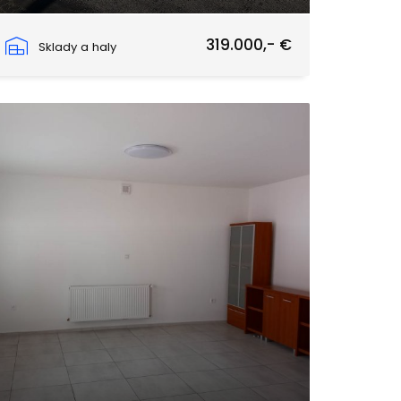
1. Mája, Hurbanovo
319.000,- €
Sklady a haly