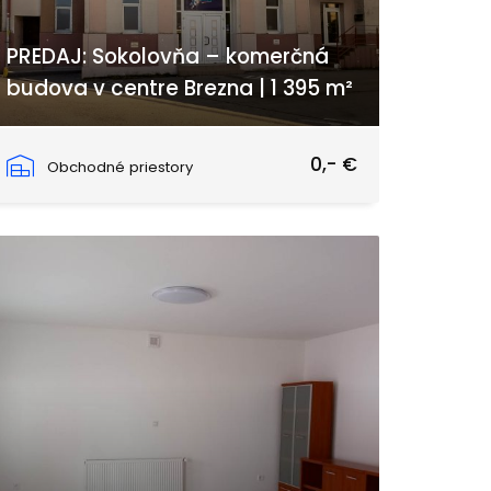
PREDAJ: Sokolovňa – komerčná
budova v centre Brezna | 1 395 m²
Nábrežie Dukelských hrdinov, Brezno
0,- €
Obchodné priestory