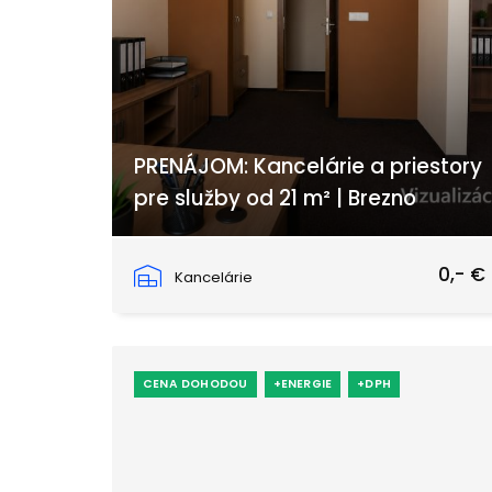
PRENÁJOM: Kancelárie a priestory
pre služby od 21 m² | Brezno
Nábrežie Dukelských hrdinov, Brezno
0,- €
Kancelárie
CENA DOHODOU
+ENERGIE
+DPH