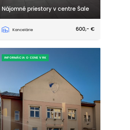
Nájomné priestory v centre Šale
Hlavná, Šaľa
600,- €
Kancelárie
INFORMÁCIA O CENE V RK