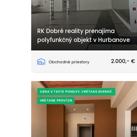
RK Dobré reality prenajíma
polyfunkčný objekt v Hurbanove
ulica 1.mája, Hurbanovo
2.000,- €
Obchodné priestory
CENA V TEXTE PONUKY, VRÁTANE ENERGIÍ.
VRÁTANE PROVÍZIE