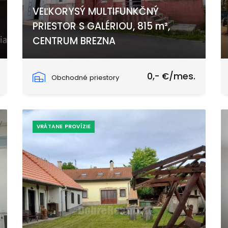
VEĽKORYSÝ MULTIFUNKČNÝ
PRIESTOR S GALÉRIOU, 815 m²,
CENTRUM BREZNA
Nábrežie Dukelských hrdinov 4, Brezno
0,- €/mes.
Obchodné priestory
VRÁTANE PROVÍZIE