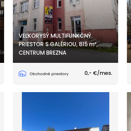
VEĽKORYSÝ MULTIFUNKČNÝ
PRIESTOR S GALÉRIOU, 815 m²,
CENTRUM BREZNA
Nábrežie Dukelských hrdinov 4, Brezno
0,- €/mes.
Obchodné priestory