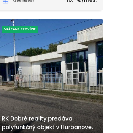
10,- €/mes.
Kancelárie
VRÁTANE PROVÍZIE
RK Dobré reality predáva
polyfunkčný objekt v Hurbanove.