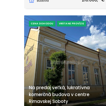
210.000,- €
Budova
CENA DOHODOU
VRÁTANE PROVÍZIE
Na predaj veľká, lukratívna
komerčná budova v centre
Rimavskej Soboty