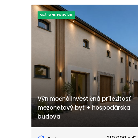
VRÁTANE PROVÍZIE
Výnimočná investičná príležitosť
mezonetový byt + hospodárska
budova
Tešedíkovo