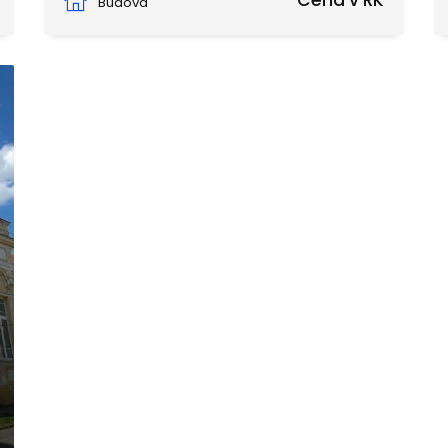
Cena v RK
Budova