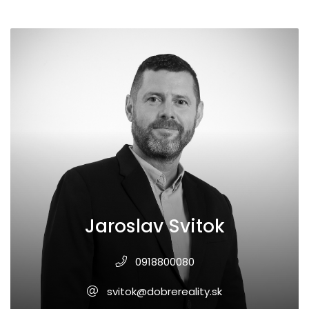
Jaroslav Svitok
0918800080
svitok@dobrereality.sk