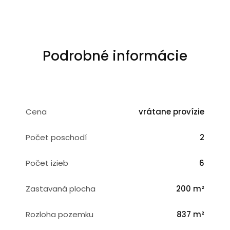
Podrobné informácie
Cena
vrátane provízie
Počet poschodí
2
Počet izieb
6
Zastavaná plocha
200 m²
Rozloha pozemku
837 m²