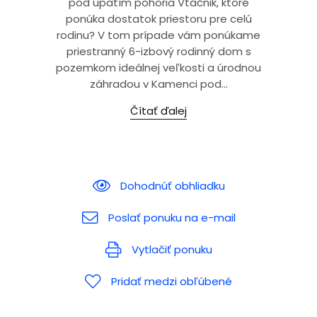
pod úpätím pohoria Vtáčnik, ktoré
ponúka dostatok priestoru pre celú
rodinu? V tom prípade vám ponúkame
priestranný 6-izbový rodinný dom s
pozemkom ideálnej veľkosti a úrodnou
záhradou v Kamenci pod...
Čítať ďalej
Dohodnúť obhliadku
Poslať ponuku na e-mail
Vytlačiť ponuku
Pridať medzi obľúbené