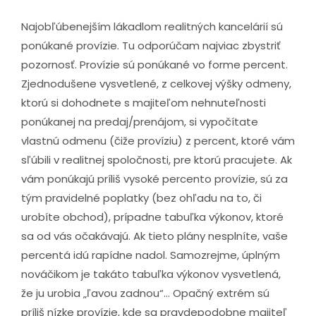
Najobľúbenejším lákadlom realitných kancelárií sú
ponúkané provízie. Tu odporúčam najviac zbystriť
pozornosť. Provízie sú ponúkané vo forme percent.
Zjednodušene vysvetlené, z celkovej výšky odmeny,
ktorú si dohodnete s majiteľom nehnuteľnosti
ponúkanej na predaj/prenájom, si vypočítate
vlastnú odmenu (čiže províziu) z percent, ktoré vám
sľúbili v realitnej spoločnosti, pre ktorú pracujete. Ak
vám ponúkajú príliš vysoké percento provízie, sú za
tým pravidelné poplatky (bez ohľadu na to, či
urobíte obchod), prípadne tabuľka výkonov, ktoré
sa od vás očakávajú. Ak tieto plány nesplníte, vaše
percentá idú rapídne nadol. Samozrejme, úplným
nováčikom je takáto tabuľka výkonov vysvetlená,
že ju urobia „ľavou zadnou“... Opačný extrém sú
príliš nízke provízie, kde sa pravdepodobne majiteľ