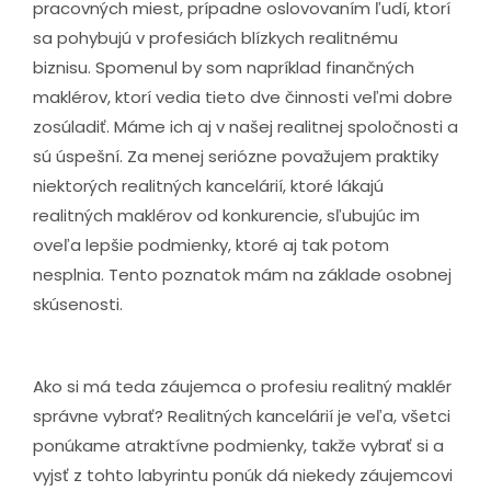
pracovných miest, prípadne oslovovaním ľudí, ktorí
sa pohybujú v profesiách blízkych realitnému
biznisu. Spomenul by som napríklad finančných
maklérov, ktorí vedia tieto dve činnosti veľmi dobre
zosúladiť. Máme ich aj v našej realitnej spoločnosti a
sú úspešní. Za menej seriózne považujem praktiky
niektorých realitných kancelárií, ktoré lákajú
realitných maklérov od konkurencie, sľubujúc im
oveľa lepšie podmienky, ktoré aj tak potom
nesplnia. Tento poznatok mám na základe osobnej
skúsenosti.
Ako si má teda záujemca o profesiu realitný maklér
správne vybrať? Realitných kancelárií je veľa, všetci
ponúkame atraktívne podmienky, takže vybrať si a
vyjsť z tohto labyrintu ponúk dá niekedy záujemcovi