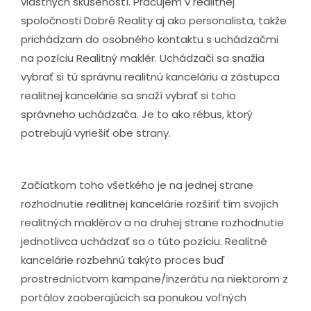
vlastných skúseností. Pracujem v realitnej
spoločnosti Dobré Reality aj ako personalista, takže
prichádzam do osobného kontaktu s uchádzačmi
na pozíciu Realitný maklér. Uchádzači sa snažia
vybrať si tú správnu realitnú kanceláriu a zástupca
realitnej kancelárie sa snaží vybrať si toho
správneho uchádzača. Je to ako rébus, ktorý
potrebujú vyriešiť obe strany.
Začiatkom toho všetkého je na jednej strane
rozhodnutie realitnej kancelárie rozšíriť tím svojich
realitných maklérov a na druhej strane rozhodnutie
jednotlivca uchádzať sa o túto pozíciu. Realitné
kancelárie rozbehnú takýto proces buď
prostredníctvom kampane/inzerátu na niektorom z
portálov zaoberajúcich sa ponukou voľných