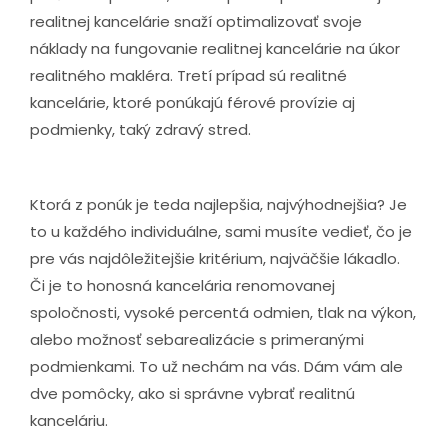
realitnej kancelárie snaží optimalizovať svoje
náklady na fungovanie realitnej kancelárie na úkor
realitného makléra. Tretí prípad sú realitné
kancelárie, ktoré ponúkajú férové provízie aj
podmienky, taký zdravý stred.
Ktorá z ponúk je teda najlepšia, najvýhodnejšia? Je
to u každého individuálne, sami musíte vedieť, čo je
pre vás najdôležitejšie kritérium, najväčšie lákadlo.
Či je to honosná kancelária renomovanej
spoločnosti, vysoké percentá odmien, tlak na výkon,
alebo možnosť sebarealizácie s primeranými
podmienkami. To už nechám na vás. Dám vám ale
dve pomôcky, ako si správne vybrať realitnú
kanceláriu.