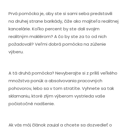
Prvá pomôcka je, aby ste si sami seba predstavili
na druhej strane barikády, čiže ako majiteľa realitnej
kancelárie. Koľko percent by ste dali svojim
realitným maklérom? A čo by ste za to od nich
požadovali? Veľmi dobrá pomôcka na zúženie
výberu.
A tá druhá pomôcka? Nevyberajte si z príliš veľkého
množstva ponúk a absolvovania pracovných
pohovorov, lebo sa v tom stratíte. Vyhnete sa tak
sklamaniu, ktoré zlým výberom vystrieda vaše
počiatočné nadšenie.
Ak vás môj článok zaujal a chcete sa dozvedieť o