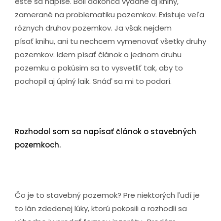
ešte sa napíše. Boli dokonca vydané aj knihy,
zamerané na problematiku pozemkov. Existuje veľa
rôznych druhov pozemkov. Ja však nejdem
písať knihu, ani tu nechcem vymenovať všetky druhy
pozemkov. Idem písať článok o jednom druhu
pozemku a pokúsim sa to vysvetliť tak, aby to
pochopil aj úplný laik. Snáď sa mi to podarí.
Rozhodol som sa napísať článok o stavebných
pozemkoch.
Čo je to stavebný pozemok? Pre niektorých ľudí je
to lán zdedenej lúky, ktorú pokosili a rozhodli sa