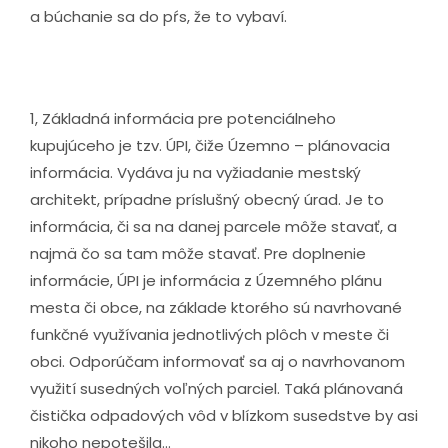
a búchanie sa do pŕs, že to vybaví.
1, Základná informácia pre potenciálneho
kupujúceho je tzv. ÚPI, čiže Územno – plánovacia
informácia. Vydáva ju na vyžiadanie mestský
architekt, prípadne príslušný obecný úrad. Je to
informácia, či sa na danej parcele môže stavať, a
najmä čo sa tam môže stavať. Pre doplnenie
informácie, ÚPI je informácia z Územného plánu
mesta či obce, na základe ktorého sú navrhované
funkčné využívania jednotlivých plôch v meste či
obci. Odporúčam informovať sa aj o navrhovanom
využití susedných voľných parciel. Taká plánovaná
čistička odpadových vôd v blízkom susedstve by asi
nikoho nepotešila...