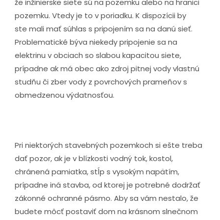
že inžinierske siete sú na pozemku alebo na hranici
pozemku. Vtedy je to v poriadku. K dispozícii by
ste mali mať súhlas s pripojením sa na danú sieť.
Problematické býva niekedy pripojenie sa na
elektrinu v obciach so slabou kapacitou siete,
prípadne ak má obec ako zdroj pitnej vody vlastnú
studňu či zber vody z povrchových prameňov s
obmedzenou výdatnosťou.
Pri niektorých stavebných pozemkoch si ešte treba
dať pozor, ak je v blízkosti vodný tok, kostol,
chránená pamiatka, stĺp s vysokým napätím,
prípadne iná stavba, od ktorej je potrebné dodržať
zákonné ochranné pásmo. Aby sa vám nestalo, že
budete môcť postaviť dom na krásnom slnečnom