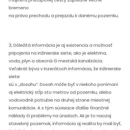
bremeno
na právo prechodu a prejazdu k danému pozemku.
3, Dôležitá informácia je aj existencia a možnosť
pripojenia na inžinierske siete, ako je elektrina,
voda, plyn a obecná či mestská kanalizácia.
Veľakrát býva v inzerátoch informácia, že inžinierske
siete
sú v „dosahu“. Dosah môže byť v niekoho ponímaní
aj elektrický stĺp sto metrov od pozemku, alebo
vodovodné potrubie na druhej strane miestnej
komunikácie. A s tým súvisiace ďalšie finančné
náklady či problémy na úradoch. Ak je to naozaj
stavebný pozemok, informácia aj realita by mali byť,