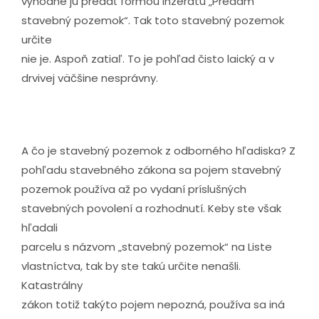
výhodne ju predať formou inzerátu „Predám
stavebný pozemok“. Tak toto stavebný pozemok
určite
nie je. Aspoň zatiaľ. To je pohľad čisto laický a v
drvivej väčšine nesprávny.
A čo je stavebný pozemok z odborného hľadiska? Z
pohľadu stavebného zákona sa pojem stavebný
pozemok používa až po vydaní príslušných
stavebných povolení a rozhodnutí. Keby ste však
hľadali
parcelu s názvom „stavebný pozemok“ na Liste
vlastníctva, tak by ste takú určite nenašli.
Katastrálny
zákon totiž takýto pojem nepozná, používa sa iná