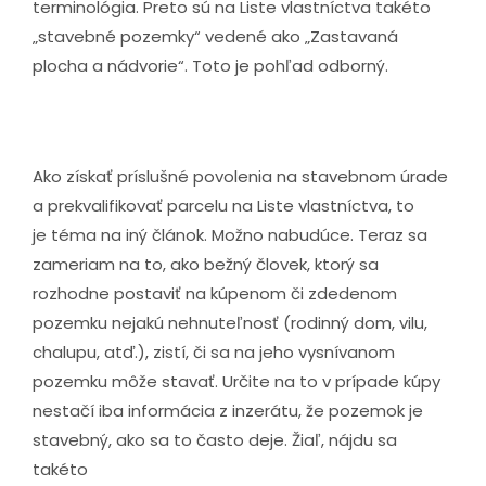
terminológia. Preto sú na Liste vlastníctva takéto
„stavebné pozemky“ vedené ako „Zastavaná
plocha a nádvorie“. Toto je pohľad odborný.
Ako získať príslušné povolenia na stavebnom úrade
a prekvalifikovať parcelu na Liste vlastníctva, to
je téma na iný článok. Možno nabudúce. Teraz sa
zameriam na to, ako bežný človek, ktorý sa
rozhodne postaviť na kúpenom či zdedenom
pozemku nejakú nehnuteľnosť (rodinný dom, vilu,
chalupu, atď.), zistí, či sa na jeho vysnívanom
pozemku môže stavať. Určite na to v prípade kúpy
nestačí iba informácia z inzerátu, že pozemok je
stavebný, ako sa to často deje. Žiaľ, nájdu sa
takéto