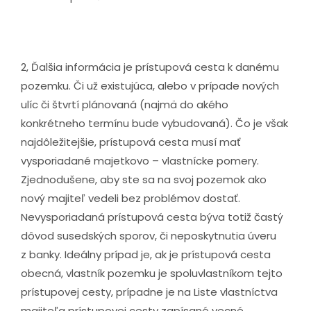
2, Ďalšia informácia je prístupová cesta k danému
pozemku. Či už existujúca, alebo v prípade nových
ulíc či štvrtí plánovaná (najmä do akého
konkrétneho termínu bude vybudovaná). Čo je však
najdôležitejšie, prístupová cesta musí mať
vysporiadané majetkovo – vlastnícke pomery.
Zjednodušene, aby ste sa na svoj pozemok ako
nový majiteľ vedeli bez problémov dostať.
Nevysporiadaná prístupová cesta býva totiž častý
dôvod susedských sporov, či neposkytnutia úveru
z banky. Ideálny prípad je, ak je prístupová cesta
obecná, vlastník pozemku je spoluvlastníkom tejto
prístupovej cesty, prípadne je na Liste vlastníctva
majiteľa prístupovej cesty zapísané vecné