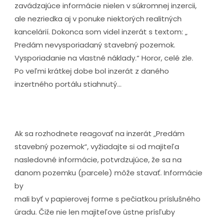
zavádzajúce informácie nielen v súkromnej inzercii,
ale nezriedka aj v ponuke niektorých realitných
kancelárií. Dokonca som videl inzerát s textom: „
Predám nevysporiadaný stavebný pozemok.
Vysporiadanie na vlastné náklady.“ Horor, celé zle.
Po veľmi krátkej dobe bol inzerát z daného
inzertného portálu stiahnutý...
Ak sa rozhodnete reagovať na inzerát „Predám
stavebný pozemok“, vyžiadajte si od majiteľa
nasledovné informácie, potvrdzujúce, že sa na
danom pozemku (parcele) môže stavať. Informácie
by
mali byť v papierovej forme s pečiatkou príslušného
úradu. Čiže nie len majiteľove ústne prísľuby