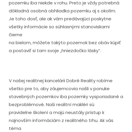
pozemku iba niekde v rohu. Preto je vždy potrebná
dôkladná osobná obhliadka pozemku aj s okolím.
Je toho dosť, ale ak vám predávajúci poskytne
všetky informácie so súhlasnými stanoviskami
čierne
na bielom, môžete takýto pozemok bez obáv kúpiť
a postaviť si tam svoje „hniezdočko lásky“.
V našej realitnej kancelárii Dobré Reality robíme
všetko pre to, aby záujemcovia našli v ponuke
stavebných pozemkov iba pozemky vysporiadané a
bezproblémové. Naši realitní makléri sú
pravidelne školení a majú neustály prístup k
najnovším informáciám z realitného trhu. Ak vás
téma