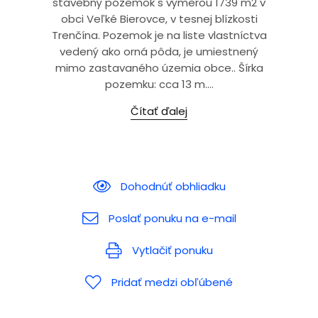
stavebný pozemok s výmerou 1739 m2 v
obci Veľké Bierovce, v tesnej blízkosti
Trenčína. Pozemok je na liste vlastníctva
vedený ako orná pôda, je umiestnený
mimo zastavaného územia obce.. Šírka
pozemku: cca 13 m....
Čítať ďalej
Dohodnúť obhliadku
Poslať ponuku na e-mail
Vytlačiť ponuku
Pridať medzi obľúbené