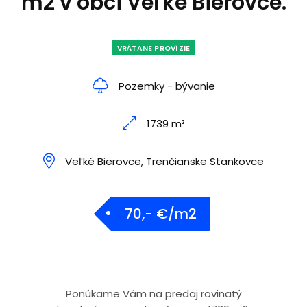
m2 v obci Veľké Bierovce.
VRÁTANE PROVÍZIE
Pozemky - bývanie
1739 m²
Veľké Bierovce, Trenčianske Stankovce
70,- €/m2
Ponúkame Vám na predaj rovinatý