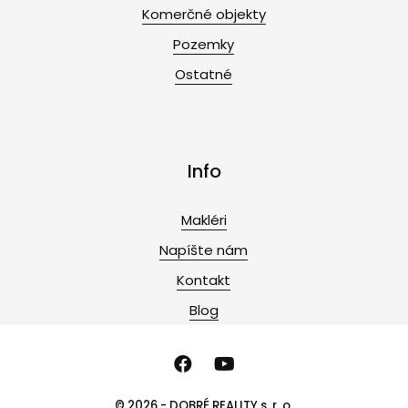
Komerčné objekty
Pozemky
Ostatné
Info
Makléri
Napíšte nám
Kontakt
Blog
© 2026 - DOBRÉ REALITY s. r. o.