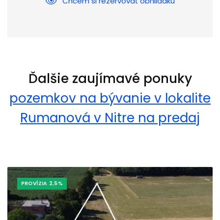
Chcem si rezervovať obhliadku
Ďalšie zaujímavé ponuky
pozemkov na bývanie v lokalite
Rumanová v Nitre na predaj
PROVÍZIA 2,5%