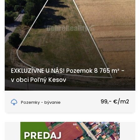
EXKLUZÍVNE U NÁS! Pozemok 8 765 m² -
v obci Poľný Kesov
Poľný Kesov
99,- €/m2
Pozemky - bývanie