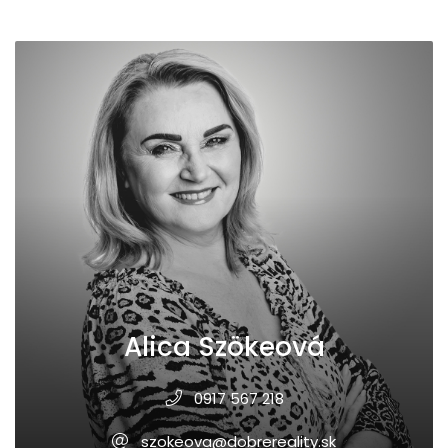
Alica Szökeová
0917 567 218
szokeova@dobrereality.sk