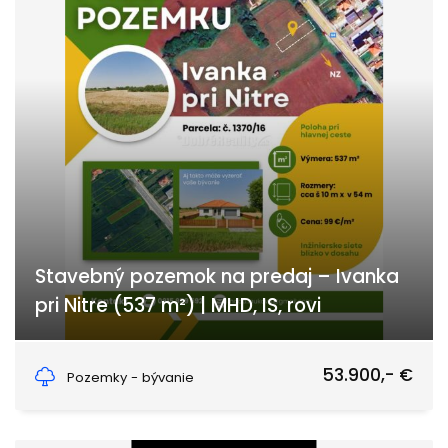
Stavebný pozemok na predaj – Ivanka
pri Nitre (537 m²) | MHD, IS, rovi
Novozámocká, Ivanka pri Nitre
53.900,- €
Pozemky - bývanie