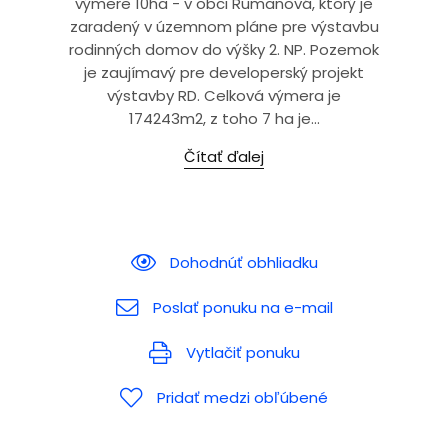
výmere 10ha - v obci Rumanová, ktorý je
zaradený v územnom pláne pre výstavbu
rodinných domov do výšky 2. NP. Pozemok
je zaujímavý pre developerský projekt
výstavby RD. Celková výmera je
174243m2, z toho 7 ha je...
Čítať ďalej
Dohodnúť obhliadku
Poslať ponuku na e-mail
Vytlačiť ponuku
Pridať medzi obľúbené