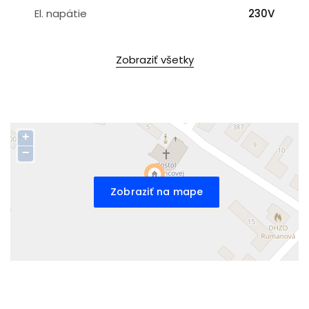
El. napätie
230V
Zobraziť všetky
+
−
Zobraziť na mape