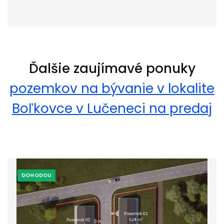
Ďalšie zaujímavé ponuky
pozemkov na bývanie v lokalite
Boľkovce v Lučeneci na predaj
DOHODOU