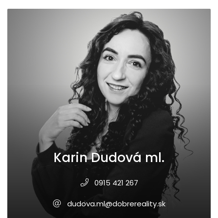
Karin Dudová ml.
0915 421 267
dudova.ml@dobrereality.sk