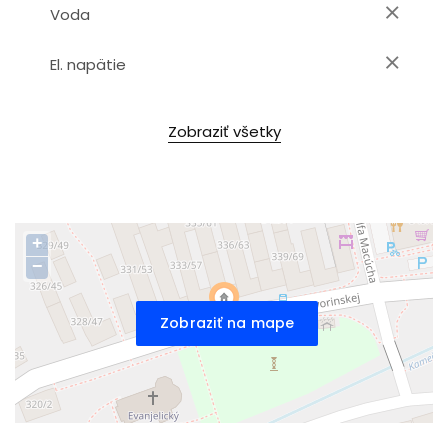
Voda
El. napätie
Zobraziť všetky
+
−
Zobraziť na mape