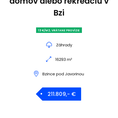
domov alebo rekreáciu v
Bzi
13 €/M2, VRÁTANE PROVÍZIE
Záhrady
16293 m²
Bzince pod Javorinou
211.809,- €