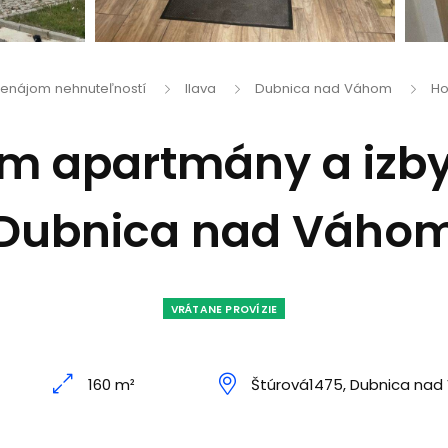
renájom nehnuteľností
Ilava
Dubnica nad Váhom
Ho
m apartmány a izby
Dubnica nad Váho
VRÁTANE PROVÍZIE
160 m²
Štúrová1475, Dubnica na