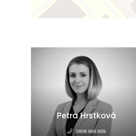
Petra Hrstková
0908 966 609