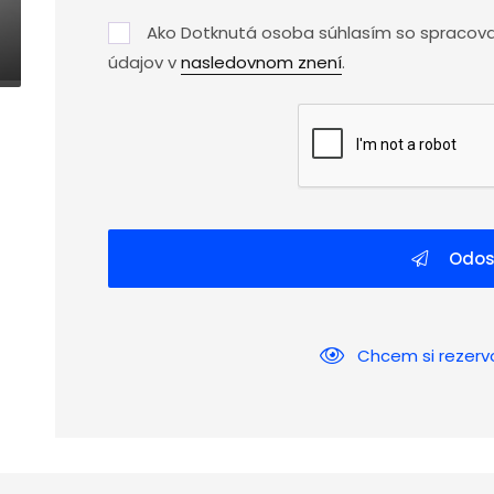
Ako Dotknutá osoba súhlasím so spracov
údajov v
nasledovnom znení
.
Odos
Chcem si rezerv