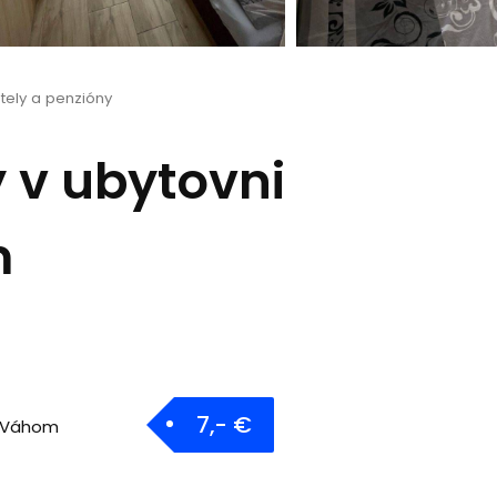
tely a penzióny
 v ubytovni
m
7,- €
d Váhom