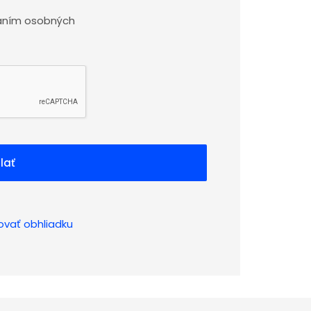
aním osobných
lať
ovať obhliadku