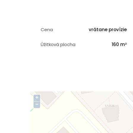
Cena
vrátane provízie
Úžitková plocha
160 m²
+
−