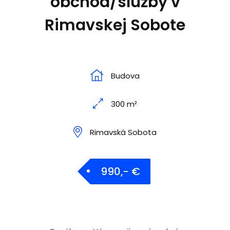
obchod/služby v
Rimavskej Sobote
Budova
300 m²
Rimavská Sobota
990,- €