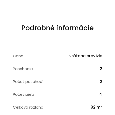
Podrobné informácie
Cena
vrátane provízie
Poschodie
2
Počet poschodí
2
Počet izieb
4
Celková rozloha
92 m²