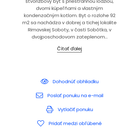
štvorizbový byt s priestrannou lodžiou,
dvomi kúpeľňami a vlastným
kondenzačným kotlom. Byt o rozlohe 92
m2 sa nachádza v dobrej a tichej lokalite
Rimavskej Soboty, v časti Sobôtka, v
dvojposchodovom zateplenom...
Čítať ďalej
Dohodnúť obhliadku
Poslať ponuku na e-mail
Vytlačiť ponuku
Pridať medzi obľúbené