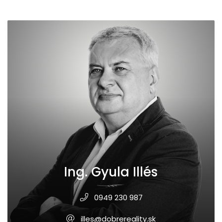
Ing. Gyula Illés
0949 230 987
illes@dobrereality.sk